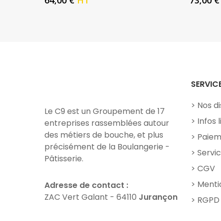
64,00
€
HT
73,00
€
SERVIC
Nos di
Le C9 est un Groupement de 17
Infos 
entreprises rassemblées autour
des métiers de bouche, et plus
Paiem
précisément de la Boulangerie -
Servic
Pâtisserie.
CGV
Menti
Adresse de contact :
ZAC Vert Galant - 64110
Jurançon
RGPD