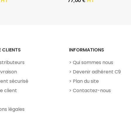
HT
77,00
€
HT
E CLIENTS
INFORMATIONS
stributeurs
Qui sommes nous
livraison
Devenir adhérent C9
ent sécurisé
Plan du site
e client
Contactez-nous
ons légales