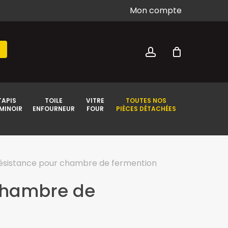
Mon compte
CLOSE
account
CART
h
TAPIS
TOILE
VITRE
TOUTES NOS
MINOIR
ENFOURNEUR
FOUR
PIÈCES DÉTACHÉES
ésistance pour chambre de fermention
chambre de