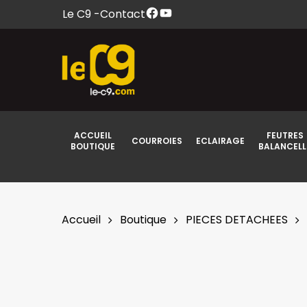
Skip
Facebook
YouTube
Le C9 -
Contact
to
main
content
ACCUEIL
FEUTRES
COURROIES
ECLAIRAGE
BOUTIQUE
BALANCELL
Accueil
Boutique
PIECES DETACHEES