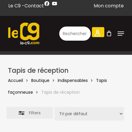
Facebook
YouTube
Skip
Le C9 -
Contact
Mon compte
to
Close
CLOSE
CART
CART
main
Filters
content
Menu
search
account
Tapis de réception
Accueil
Boutique
Indispensables
Tapis
façonneuse
Tapis de réception
Filters