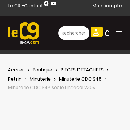
Facebook
YouTube
Skip
Le C9 -
Contact
Mon compte
to
CLOSE
CART
CART
main
content
Menu
search
account
Accueil
Boutique
PIECES DETACHEES
Pétrin
Minuterie
Minuterie CDC S48
Minuterie CDC S48 socle undecal 230V