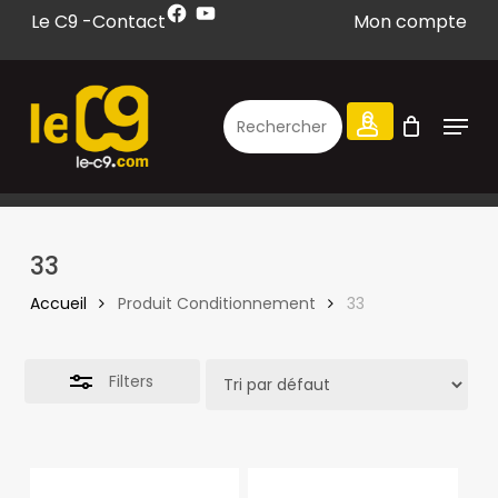
Facebook
YouTube
Skip
Le C9 -
Contact
Mon compte
to
Close
CLOSE
CART
CART
main
Filters
content
Menu
search
account
33
Accueil
Produit Conditionnement
33
Filters